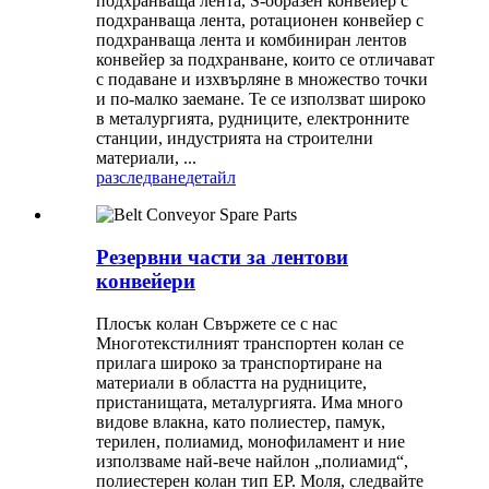
подхранваща лента, S-образен конвейер с
подхранваща лента, ротационен конвейер с
подхранваща лента и комбиниран лентов
конвейер за подхранване, които се отличават
с подаване и изхвърляне в множество точки
и по-малко заемане. Те се използват широко
в металургията, рудниците, електронните
станции, индустрията на строителни
материали, ...
разследване
детайл
Резервни части за лентови
конвейери
Плосък колан Свържете се с нас
Многотекстилният транспортен колан се
прилага широко за транспортиране на
материали в областта на рудниците,
пристанищата, металургията. Има много
видове влакна, като полиестер, памук,
терилен, полиамид, монофиламент и ние
използваме най-вече найлон „полиамид“,
полиестерен колан тип EP. Моля, следвайте