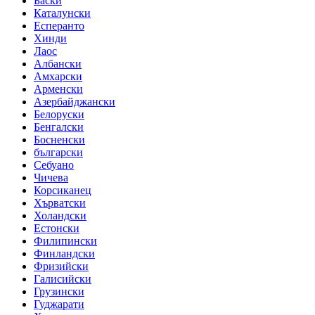
Баски
Каталунски
Есперанто
Хинди
Лаос
Албански
Амхарски
Арменски
Азербайджански
Белоруски
Бенгалски
Босненски
български
Себуано
Чичева
Корсиканец
Хърватски
Холандски
Естонски
Филипински
Финландски
Фризийски
Галисийски
Грузински
Гуджарати