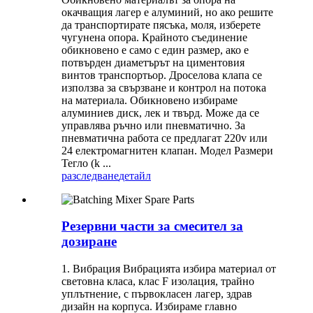
окачващия лагер е алуминий, но ако решите
да транспортирате пясъка, моля, изберете
чугунена опора. Крайното съединение
обикновено е само с един размер, ако е
потвърден диаметърът на циментовия
винтов транспортьор. Дроселова клапа се
използва за свързване и контрол на потока
на материала. Обикновено избираме
алуминиев диск, лек и твърд. Може да се
управлява ръчно или пневматично. За
пневматична работа се предлагат 220v или
24 електромагнитен клапан. Модел Размери
Тегло (k ...
разследване
детайл
Резервни части за смесител за
дозиране
1. Вибрация Вибрацията избира материал от
световна класа, клас F изолация, трайно
уплътнение, с първокласен лагер, здрав
дизайн на корпуса. Избираме главно