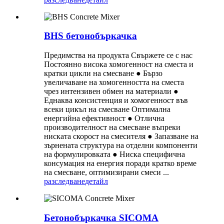
BHS бетонобъркачка
Предимства на продукта Свържете се с нас
Постоянно висока хомогенност на сместа и
кратки цикли на смесване ● Бързо
увеличаване на хомогенността на сместа
чрез интензивен обмен на материали ●
Еднаква консистенция и хомогенност във
всеки цикъл на смесване Оптимална
енергийна ефективност ● Отлична
производителност на смесване въпреки
ниската скорост на смесителя ● Запазване на
зърнената структура на отделни компоненти
на формулировката ● Ниска специфична
консумация на енергия поради кратко време
на смесване, оптимизирани смеси ...
разследване
детайл
Бетонобъркачка SICOMA