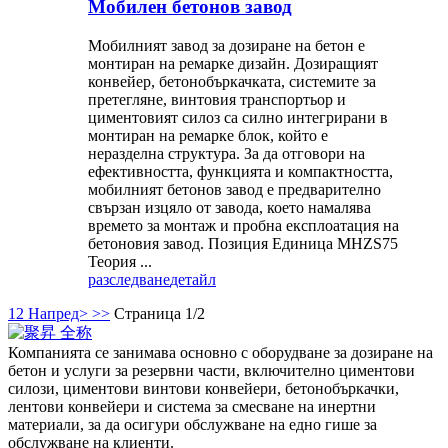
Мобилен бетонов завод
Мобилният завод за дозиране на бетон е
монтиран на ремарке дизайн. Дозиращият
конвейер, бетонобъркачката, системите за
претегляне, винтовия транспортьор и
циментовият силоз са силно интегрирани в
монтиран на ремарке блок, който е
неразделна структура. За да отговори на
ефективността, функцията и компактността,
мобилният бетонов завод е предварително
свързан изцяло от завода, което намалява
времето за монтаж и пробна експлоатация на
бетоновия завод. Позиция Единица MHZS75
Теория ...
разследване
детайл
1
2
Напред>
>>
Страница 1/2
Компанията се занимава основно с оборудване за дозиране на
бетон и услуги за резервни части, включително циментови
силози, циментови винтови конвейери, бетонобъркачки,
лентови конвейери и система за смесване на инертни
материали, за да осигури обслужване на едно гише за
обслужване на клиенти.