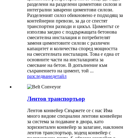
разделени на разделени циментови силози и
интегрални заварени циментови силози.
Разделеният силоз обикновено е подходящ за
контейнерни превози, за да се спестят
транспортни разходи и цикъл. Циментът се
използва заедно с поддържащата бетонова
смесителна инсталация и потребителят
заменя циментовите силози с различен
капацитет и количества според мощността
на смесителната инсталация. Това е една от
основните части на инсталацията за
смесване на бетон. В допълнение към
съхранението на цимент, той ...
разследване
детайл
Лентов транспортьор
Лентов конвейер Свържете се с нас Има
много видове специални лентови конвейери
за система за подаване в двора, като
хоризонтален конвейер за залагане, наклонен
лентов транспортьор, ходещ конвейер с