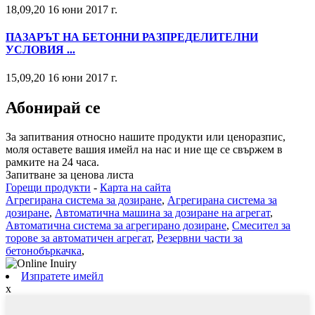
18,09,20 16 юни 2017 г.
ПАЗАРЪТ НА БЕТОННИ РАЗПРЕДЕЛИТЕЛНИ
УСЛОВИЯ ...
15,09,20 16 юни 2017 г.
Абонирай се
За запитвания относно нашите продукти или ценоразпис,
моля оставете вашия имейл на нас и ние ще се свържем в
рамките на 24 часа.
Запитване за ценова листа
Горещи продукти
-
Карта на сайта
Агрегирана система за дозиране
,
Агрегирана система за
дозиране
,
Автоматична машина за дозиране на агрегат
,
Автоматична система за агрегирано дозиране
,
Смесител за
торове за автоматичен агрегат
,
Резервни части за
бетонобъркачка
,
Изпратете имейл
x