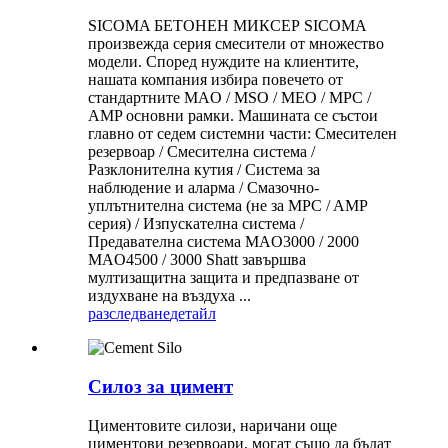
SICOMA БЕТОНЕН МИКСЕР SICOMA
произвежда серия смесители от множество
модели. Според нуждите на клиентите,
нашата компания избира повечето от
стандартните MAO / MSO / MEO / MPC /
AMP основни рамки. Машината се състои
главно от седем системни части: Смесителен
резервоар / Смесителна система /
Разклонителна кутия / Система за
наблюдение и аларма / Смазочно-
уплътнителна система (не за MPC / AMP
серия) / Изпускателна система /
Предавателна система MAO3000 / 2000
MAO4500 / 3000 Shatt завършва
мултизащитна защита и предпазване от
издухване на въздуха ...
разследване
детайл
Силоз за цимент
Циментовите силози, наричани още
циментови резервоари, могат също да бъдат