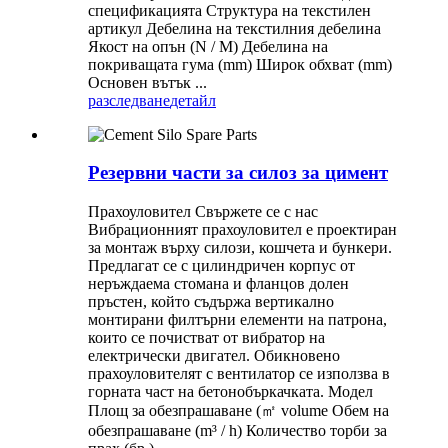
спецификацията Структура на текстилен
артикул Дебелина на текстилния дебелина
Якост на опън (N / M) Дебелина на
покриващата гума (mm) Широк обхват (mm)
Основен вътък ...
разследване
детайл
Резервни части за силоз за цимент
Прахоуловител Свържете се с нас
Вибрационният прахоуловител е проектиран
за монтаж върху силози, кошчета и бункери.
Предлагат се с цилиндричен корпус от
неръждаема стомана и фланцов долен
пръстен, който съдържа вертикално
монтирани филтърни елементи на патрона,
които се почистват от вибратор на
електрически двигател. Обикновено
прахоуловителят с вентилатор се използва в
горната част на бетонобъркачката. Модел
Площ за обезпрашаване (㎡ volume Обем на
обезпрашаване (m³ / h) Количество торби за