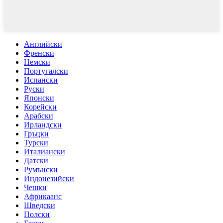
Английски
Френски
Немски
Португалски
Испански
Руски
Японски
Корейски
Арабски
Ирландски
Гръцки
Турски
Италиански
Датски
Румънски
Индонезийски
Чешки
Африкаанс
Шведски
Полски