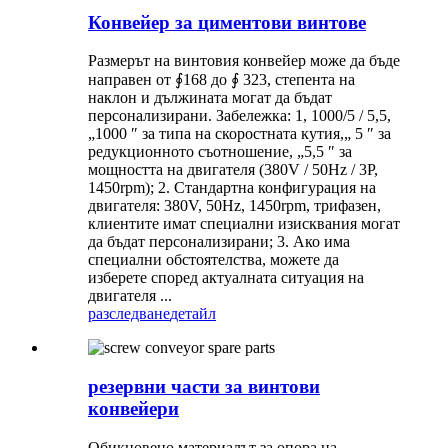
Конвейер за циментови винтове
Размерът на винтовия конвейер може да бъде
направен от ∮168 до ∮ 323, степента на
наклон и дължината могат да бъдат
персонализирани. Забележка: 1, 1000/5 / 5,5,
„1000 ″ за типа на скоростната кутия,„ 5 ″ за
редукционното съотношение, „5,5 ″ за
мощността на двигателя (380V / 50Hz / 3P,
1450rpm); 2. Стандартна конфигурация на
двигателя: 380V, 50Hz, 1450rpm, трифазен,
клиентите имат специални изисквания могат
да бъдат персонализирани; 3. Ако има
специални обстоятелства, можете да
изберете според актуалната ситуация на
двигателя ...
разследване
детайл
резервни части за винтови
конвейери
Обикновено материалът за опора на