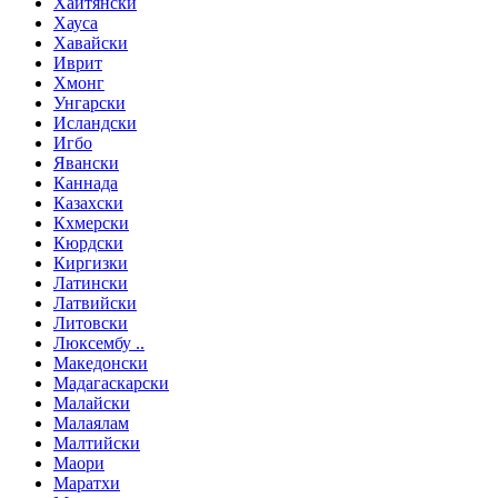
Хаитянски
Хауса
Хавайски
Иврит
Хмонг
Унгарски
Исландски
Игбо
Явански
Каннада
Казахски
Кхмерски
Кюрдски
Киргизки
Латински
Латвийски
Литовски
Люксембу ..
Македонски
Мадагаскарски
Малайски
Малаялам
Малтийски
Маори
Маратхи