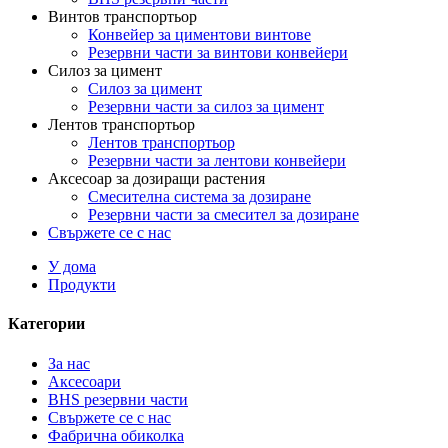
Винтов транспортьор
Конвейер за циментови винтове
Резервни части за винтови конвейери
Силоз за цимент
Силоз за цимент
Резервни части за силоз за цимент
Лентов транспортьор
Лентов транспортьор
Резервни части за лентови конвейери
Аксесоар за дозиращи растения
Смесителна система за дозиране
Резервни части за смесител за дозиране
Свържете се с нас
У дома
Продукти
Категории
За нас
Аксесоари
BHS резервни части
Свържете се с нас
Фабрична обиколка