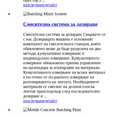
прах (бр.) ...
разследване
детайл
Смесителна система за дозиране
Смесителна система за дозиране Свържете се
с нас Дозиращата машина е основният
компонент на смесителната станция, която
обикновено може да бъде разделена на два
метода: кумулативно измерване и
индивидуално измерване. Кумулативното
измерване обикновено приема управление
на цилиндъра за изхвърляне на материали.
Кумулативното измерване на всеки материал
е по-точно от по-ранното измерване на
разтоварването на лентата. Необходимите
материали се смесват на долния плосък
лентов транспортьор след последователно
дозиране и ...
разследване
детайл