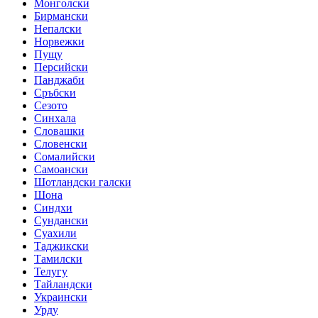
Монголски
Бирмански
Непалски
Норвежки
Пущу
Персийски
Панджаби
Сръбски
Сезото
Синхала
Словашки
Словенски
Сомалийски
Самоански
Шотландски галски
Шона
Синдхи
Сундански
Суахили
Таджикски
Тамилски
Телугу
Тайландски
Украински
Урду