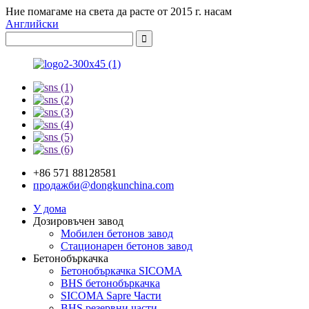
Ние помагаме на света да расте от 2015 г. насам
Английски
+86 571 88128581
продажби@dongkunchina.com
У дома
Дозировъчен завод
Мобилен бетонов завод
Стационарен бетонов завод
Бетонобъркачка
Бетонобъркачка SICOMA
BHS бетонобъркачка
SICOMA Sapre Части
BHS резервни части