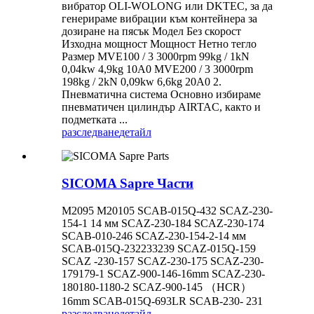
вибратор OLI-WOLONG или DKTEC, за да
генерираме вибрации към контейнера за
дозиране на пясък Модел Без скорост
Изходна мощност Мощност Нетно тегло
Размер MVE100 / 3 3000rpm 99kg / 1kN
0,04kw 4,9kg 10A0 MVE200 / 3 3000rpm
198kg / 2kN 0,09kw 6,6kg 20A0 2.
Пневматична система Основно избираме
пневматичен цилиндър AIRTAC, както и
подметката ...
разследване
детайл
SICOMA Sapre Части
M2095 M20105 SCAB-015Q-432 SCAZ-230-
154-1 14 мм SCAZ-230-184 SCAZ-230-174
SCAB-010-246 SCAZ-230-154-2-14 мм
SCAB-015Q-232233239 SCAZ-015Q-159
SCAZ -230-157 SCAZ-230-175 SCAZ-230-
179179-1 SCAZ-900-146-16mm SCAZ-230-
180180-1180-2 SCAZ-900-145 （HCR）
16mm SCAB-015Q-693LR SCAB-230- 231
разследване
детайл